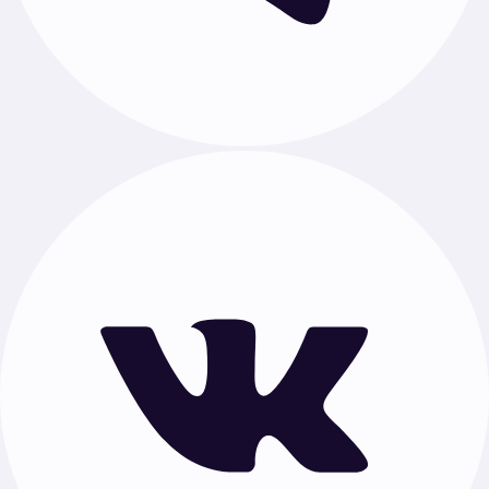
Гайды
Как написать индивидуальный проект
Темы проекта по предметам
Индивидуальный проект для 10 класса
Документы
Публичная оферта
Политика обработки персональных данных
Проекты по предметам
Русский язык
·
Математика
·
Литература
·