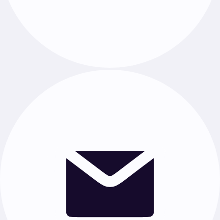
Физика
·
Химия
·
Биология
·
Английский язык
·
Обществознание
·
География
·
Физкультура
·
История