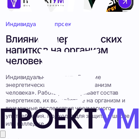
Индивидуальный проект
Влияние энергетических
напитков на организм
человека
Индивидуальный проект «Влияние
энергетических напитков на организм
человека». Работа рассматривает состав
энергетиков, их воздействие на организм и
возможные последствия чрезмерного
употребления. Подходит для защиты в школе
или колледже.
950
₽
1200
₽
Купить