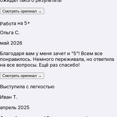
апрель 2025
Спасибо за проект! Выступил на конференции и
получил автоматом “5”!
Смотреть оригинал →
Автоматом 5
Сергей Н.
май 2026
Успешно защитился, никаких претензий со
стороны комиссии не было!
Смотреть оригинал →
Без претензий от комиссии
Анна И.
март 2026