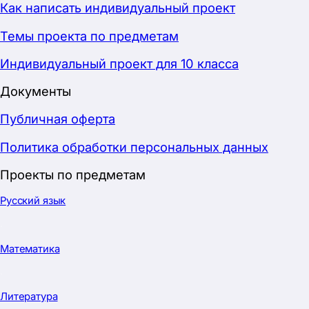
·
География
·
Физкультура
·
История
·
Информатика
·
Музыка
·
ОБЖ
·
ИЗО
·