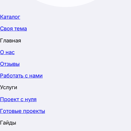
·
Математика
·
Литература
·
Физика
·
Химия
·
Биология
·
Английский язык
·
Обществознание