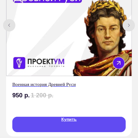
ПРОЕКТ С НУЛЯ
Для приобретения
индивидуального школьного
проекта необходимо писать в
личные сообщения менеджеру
Купить проект сейчас
Военная история Древней Руси
950
р.
1 200
р.
Купить