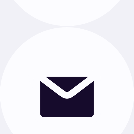
·
Химия
·
Биология
·
Английский язык
·
Обществознание
·
География
·
Физкультура
·
История
·