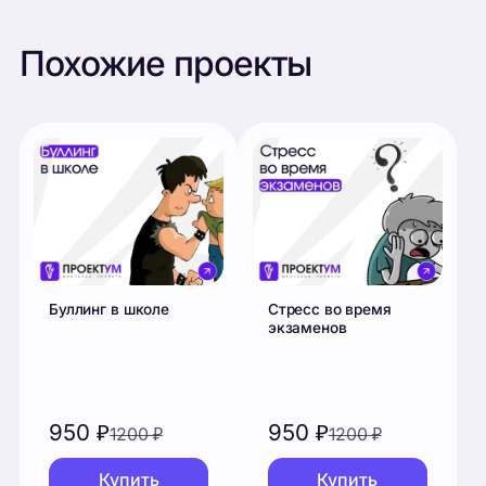
Буллинг в школе
Стресс во время
экзаменов
950
₽
950
₽
1200
₽
1200
₽
Купить
Купить
Подростковый
Влияние детских
суицид
травм на будущую
жизнь человека