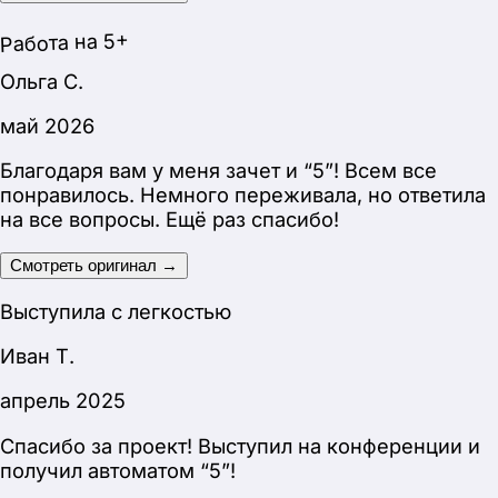
Спасибо за проект! Выступил на конференции и
получил автоматом “5”!
Смотреть оригинал →
Автоматом 5
Сергей Н.
май 2026
Успешно защитился, никаких претензий со
стороны комиссии не было!
Смотреть оригинал →
Без претензий от комиссии
Анна И.
март 2026
Сегодня была защита, все сдала на пятерку,
благодаря вам! Спасибо большое за проект!