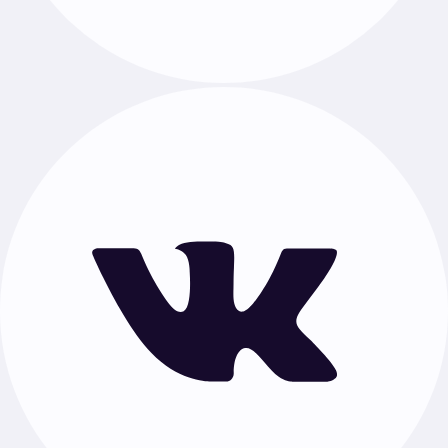
Темы проекта по предметам
Индивидуальный проект для 10 класса
Документы
Публичная оферта
Политика обработки персональных данных
Проекты по предметам
Русский язык
·
Математика
·
Литература
·
Физика