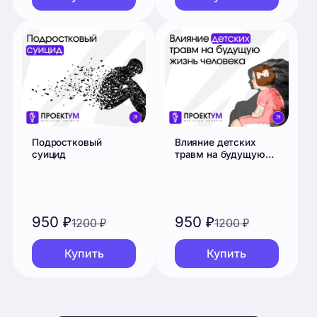
950
₽
950
₽
1200
₽
1200
₽
Купить
Купить
Смотреть все проекты
Отзывы
Что говорят ученики после защиты.
Никита К.