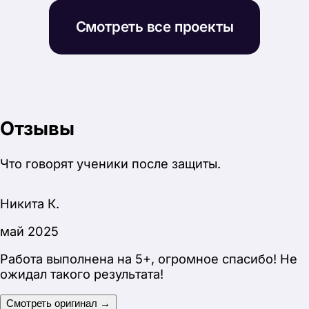
май 2025
Работа выполнена на 5+, огромное спасибо! Не
ожидал такого результата!
Смотреть оригинал →
Работа на 5+
Ольга С.
май 2026
Благодаря вам у меня зачет и “5”! Всем все
понравилось. Немного переживала, но ответила
на все вопросы. Ещё раз спасибо!
Смотреть оригинал →
Выступила с легкостью
Иван Т.
апрель 2025