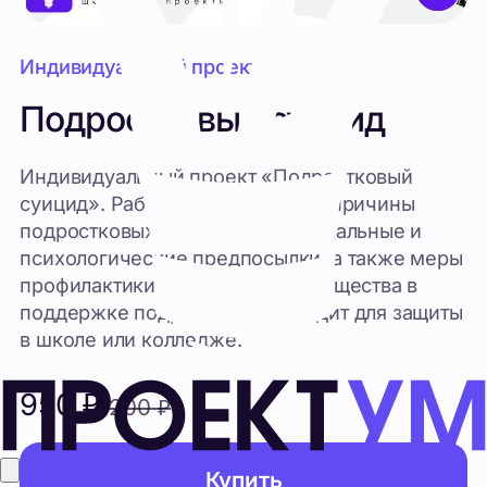
Подростковый суицид
Индивидуальный проект «Подростковый
суицид». Работа рассматривает причины
подростковых суицидов, их социальные и
психологические предпосылки, а также меры
профилактики и роль семьи и общества в
поддержке подростков. Подходит для защиты
в школе или колледже.
950
₽
1200
₽
Купить
Состав комплекта:
26 стр.
Буклет
Оформление по ГОСТ