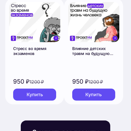
950
₽
950
₽
1200
₽
1200
₽
Купить
Купить
Смотреть все проекты
Отзывы
Что говорят ученики после защиты.
Никита К.
май 2025