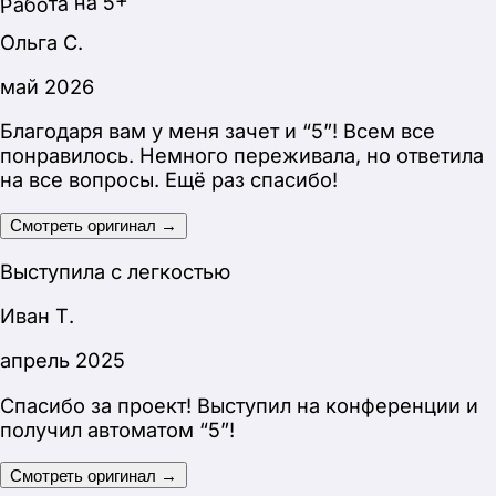
получил автоматом “5”!
Смотреть оригинал →
Автоматом 5
Сергей Н.
май 2026
Успешно защитился, никаких претензий со
стороны комиссии не было!
Смотреть оригинал →
Без претензий от комиссии
Анна И.
март 2026
Сегодня была защита, все сдала на пятерку,
благодаря вам! Спасибо большое за проект!
Смотреть оригинал →