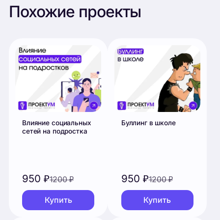
Влияние социальных
Буллинг в школе
сетей на подростка
950
₽
950
₽
1200
₽
1200
₽
Купить
Купить
Стресс во время
Влияние детских
экзаменов
травм на будущую
жизнь человека