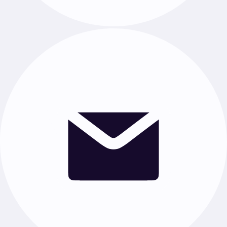
Химия
·
Биология
·
Английский язык
·
Обществознание
·
География
·
Физкультура
·
История
·
Информатика