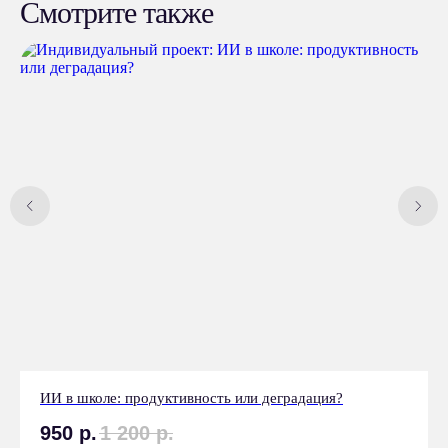
Смотрите также
КАК КУПИТЬ
ПРОЕКТ С НУЛЯ
Для приобретения
индивидуального школьного
проекта необходимо писать в
личные сообщения менеджеру
Купить проект сейчас
ИИ в школе: продуктивность или деградация?
950
р.
1 200
р.