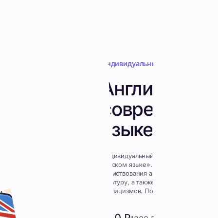
м в современном русском языке
Индивид
Анг
со
язы
Индивиду
русском я
заимствов