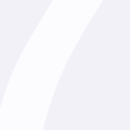
ные буквы русского
Влияние заимствованных
слов на речь подростков
₽
950
₽
1200
₽
1200
₽
пить
Купить
екты