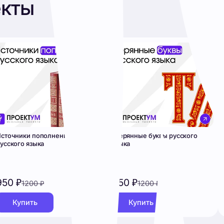
Словар
Скринш
 проекты