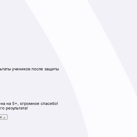
Молодежный сленг
950
₽
1200
₽
Купить