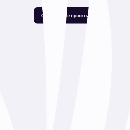
Источники пополнения
Утерян
русского языка
языка
950
₽
950
1200
₽
Купить
Ку
Смотреть все про