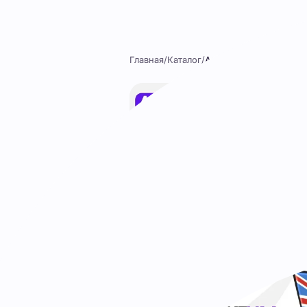
Перейти к содержимому
Главная
/
Каталог
/
Англициз