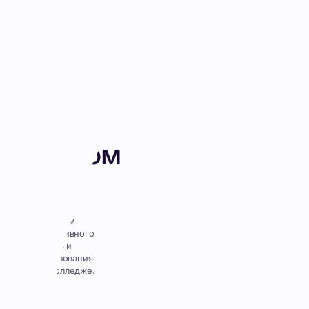
уальный проект
лицизм в
временном русском
ке
альный проект «Англицизмы в современном
зыке». Работа рассматривает причины активного
ания английских слов, их влияние на речь и