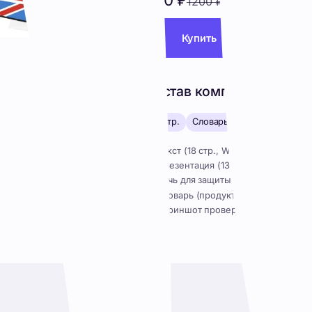
культуру,
англицизм
950
₽
К
Состав
18 стр.
Текст (
Презен
Речь д