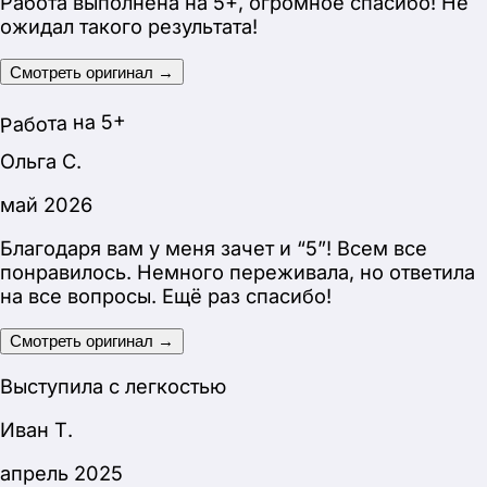
Иван Т.
апрель 2025
Спасибо за проект! Выступил на конференции и
получил автоматом “5”!
Смотреть оригинал →
Автоматом 5
Сергей Н.
май 2026
Успешно защитился, никаких претензий со
стороны комиссии не было!
Смотреть оригинал →
Без претензий от комиссии
Анна И.
март 2026