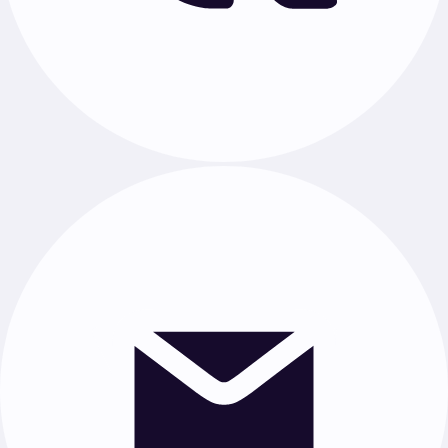
·
Физика
·
Химия
·
Биология
·
Английский язык
·
Обществознание
·
География
·
Физкультура
·