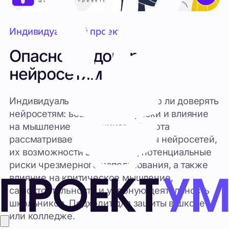
Опасно ли доверять
нейросетям
Индивидуальный проект «Опасно ли доверять
нейросетям: возможности, риски и влияние
на мышление школьников». Работа
рассматривает принципы работы нейросетей,
их возможности в обучении, потенциальные
риски чрезмерного использования, а также
влияние на критическое мышление,
самостоятельность и учебную деятельность
школьников. Подходит для защиты в школе
или колледже.
950
₽
1200
₽
Купить