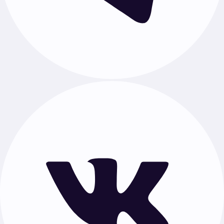
Гайды
Как написать индивидуальный проект
Темы проекта по предметам
Индивидуальный проект для 10 класса
Документы
Публичная оферта
Политика обработки персональных данных
Проекты по предметам
Русский язык
·
Математика
·
Литература