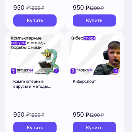
Компьютерные
Киберспорт
вирусы и методы
борьбы с ними
950
₽
950
₽
1200
₽
1200
₽
Купить
Купить
Смотреть все проекты
Отзывы
Что говорят ученики после защиты.